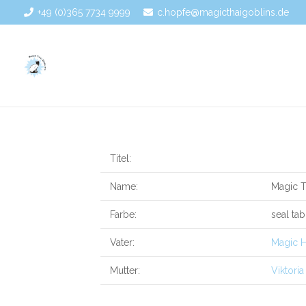
+49 (0)365 7734 9999
c.hopfe@magicthaigoblins.de
Titel:
Name:
Magic T
Farbe:
seal ta
Vater:
Magic H
Mutter:
Viktori