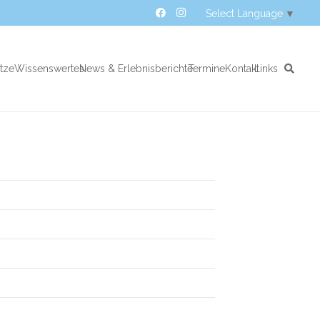
Select Language
▼
atze
Wissenswertes
News & Erlebnisberichte
Termine
Kontakt
Links