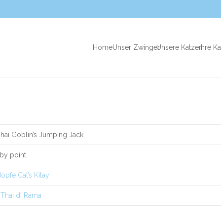
Home
Unser Zwinger
Unsere Katzen
Ihre K
hai Goblin’s Jumping Jack
bby point
opfe Cat’s Kitay
a Thai di Rama