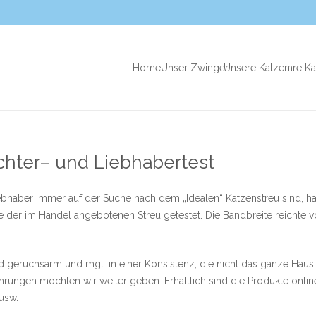
Home
Unser Zwinger
Unsere Katzen
Ihre K
hter– und Liebhabertest
ebhaber immer auf der Suche nach dem „Idealen“ Katzenstreu sind, h
ige der im Handel angebotenen Streu getestet. Die Bandbreite reichte v
d geruchsarm und mgl. in einer Konsistenz, die nicht das ganze Haus 
ahrungen möchten wir weiter geben. Erhältlich sind die Produkte onl
 usw.