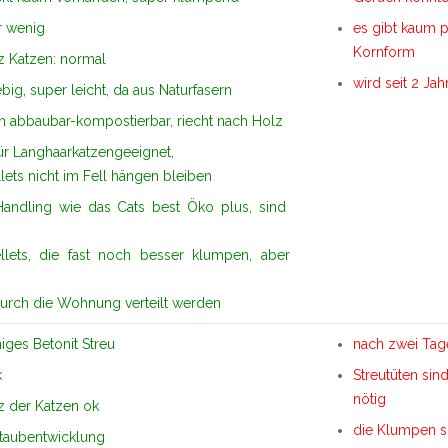
r wenig
es gibt kaum p
Kornform
z Katzen: normal
wird seit 2 Jah
big, super leicht, da aus Naturfasern
h abbaubar-kompostierbar, riecht nach Holz
ür Langhaarkatzengeeignet,
llets nicht im Fell hängen bleiben
Handling wie das Cats best Öko plus, sind
llets, die fast noch besser klumpen, aber
durch die Wohnung verteilt werden
iges Betonit Streu
nach zwei Tage
k
Streutüten sin
nötig
z der Katzen ok
die Klumpen si
taubentwicklung