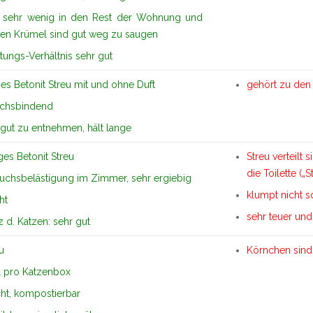
ch sehr wenig in den Rest der Wohnung und
gen Krümel sind gut weg zu saugen
stungs-Verhältnis sehr gut
ges Betonit Streu mit und ohne Duft
gehört zu den 
uchsbindend
ut zu entnehmen, hält lange
ges Betonit Streu
Streu verteilt
die Toilette („S
uchsbelästigung im Zimmer, sehr ergiebig
klumpt nicht s
ht
sehr teuer un
 d. Katzen: sehr gut
eu
Körnchen sind
l pro Katzenbox
cht, kompostierbar