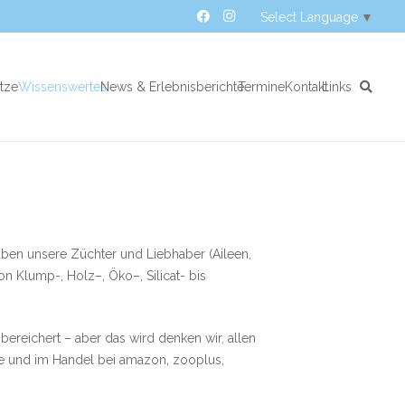
Select Language
▼
atze
Wissenswertes
News & Erlebnisberichte
Termine
Kontakt
Links
aben unsere Züchter und Liebhaber (Aileen,
on Klump-, Holz–, Öko–, Silicat- bis
bereichert – aber das wird denken wir, allen
ine und im Handel bei amazon, zooplus,