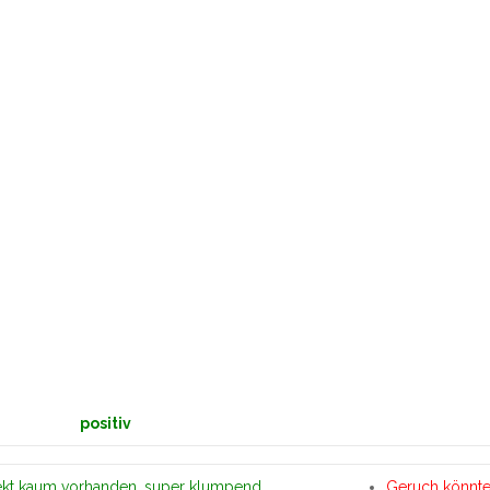
positiv
fekt kaum vorhanden, super klumpend
Geruch könnte