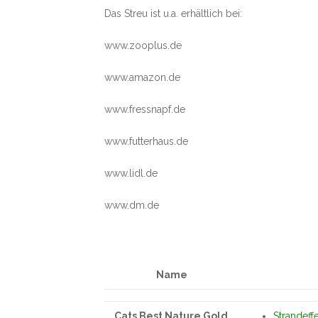
Das Streu ist u.a. erhältlich bei:
www.zooplus.de
www.amazon.de
www.fressnapf.de
www.futterhaus.de
www.lidl.de
www.dm.de
Name
Cats Best Nature Gold
Strandef