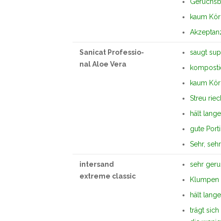
Geruchsbi
kaum Kör
Akzeptanz
Sanicat Professio-
saugt sup
nal Aloe Vera
komposti
kaum Kör
Streu rie
hält lange
gute Port
Sehr, sehr
intersand
sehr ger
extreme classic
Klumpen 
hält lange
trägt sic