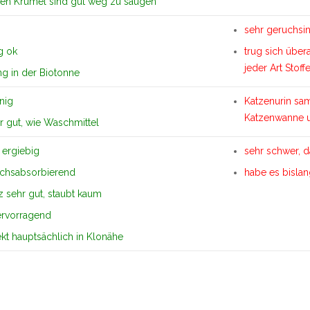
gen Krümel sind gut weg zu saugen
sehr geruchsin
g ok
trug sich übera
jeder Art Sto
g in der Biotonne
nig
Katzenurin sam
Katzenwanne 
hr gut, wie Waschmittel
r ergiebig
sehr schwer, 
uchsabsorbierend
habe es bislan
 sehr gut, staubt kaum
ervorragend
ekt hauptsächlich in Klonähe