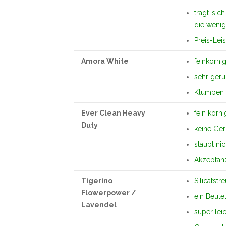
trägt si
die weni
Preis-Lei
Amora White
feinkörni
sehr ger
Klumpen g
Ever Clean Heavy
fein körni
Duty
keine Ger
staubt nic
Akzeptanz
Tigerino
Silicatstr
Flowerpower /
ein Beute
Lavendel
super lei