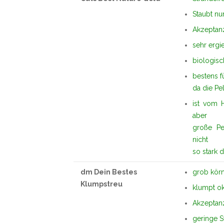
Staubt nu
Akzeptan
sehr ergie
biologisc
bestens f
da die Pe
ist vom 
aber
große Pe
nicht
so stark 
dm Dein Bestes
grob körn
Klumpstreu
klumpt o
Akzeptan
geringe S