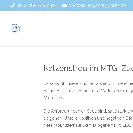
+49 (0)365 7734 9999
c.hopfe@magicthaigoblins.de
Katzenstreu im MTG–Züc
Da sowohl unsere Züchter, als auch unsere Li
Astrid, Anja, Luisa, Annett und Madeleine) ein
Microstreu.
Die Anforderungen an Streu sind: saugstark un
so gehen! Unsere positiven und negativen Erf
fressnapf, futterhaus , dm Drogeriemarkt, LIDL