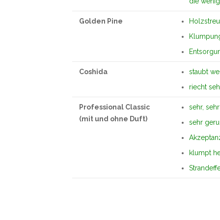
die weni
Golden Pine
Holzstreu
Klumpun
Entsorgun
Coshida
staubt we
riecht se
Professional Classic
sehr, seh
(mit und ohne Duft)
sehr ger
Akzeptanz
klumpt h
Strandeff