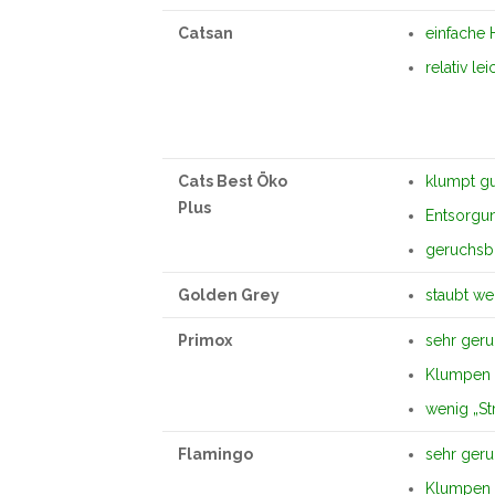
Catsan
einfache
relativ lei
Cats Best Öko
klumpt gu
Plus
Entsorgun
geruchsb
Golden Grey
staubt we
Primox
sehr ger
Klumpen g
wenig „St
Flamingo
sehr ger
Klumpen g