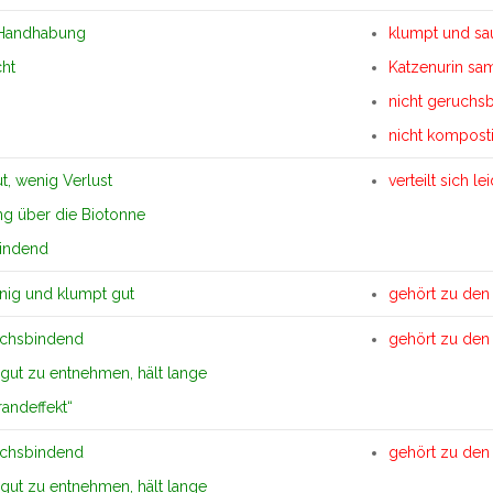
 Handhabung
klumpt und sau
cht
Katzenurin sa
nicht geruchsb
nicht kompost
t, wenig Verlust
verteilt sich 
g über die Biotonne
indend
nig und klumpt gut
gehört zu den 
uchsbindend
gehört zu den 
ut zu entnehmen, hält lange
randeffekt“
uchsbindend
gehört zu den 
ut zu entnehmen, hält lange