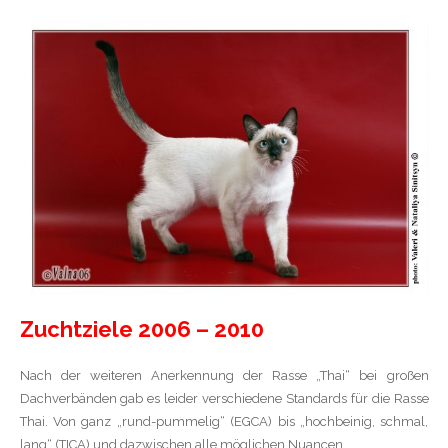
Zuchtziele 2006 – 2010
Nach der weiteren Anerkennung der Rasse „Thai“ bei großen
Dachverbänden gab es leider verschiedene Standards für die Rasse
Thai. Von ganz „rund-pummelig“ (EGCA) bis „hochbeinig, schmal,
lang“ (TICA) und dazwischen alle möglichen Nuancen.