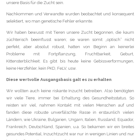
unsere Basis für die Zucht sein.
Nachkommen und Verwandte wurden beobachtet und konsequent
selektiert, wo man genetische Fehler erkannte.
Wir haben bewusst mit Tieren unsere Zucht begonnen, die kaum
züchterisch beeinflusst waren; sie waren somit „optisch“ nicht
perfekt, aber absolut robust, hatten von Beginn an keinerlei
Probleme mit Fortpflanzung, Fruchtbarkeit, Geburt,
Kittensterblichkeit. Es gibt bis heute keine Gebissverformungen,
keine Herzfehler, kein PKD, FeLV, usw.
Diese wertvolle Ausgangsbasis galt es zu erhalten
.
Wir wollten auch keine riskante Inzucht betreiben. Also benötigten
wir viele Tiere, immer bei Erhaltung des Gesundheitsstatus. So
reisten wir viel, nahmen Kontakt mit vielen Menschen auf und
fanden diese robuste unverfälschte Rasse in erstaunlich vielen
Ländern, wie Ukraine, Bulgarien, Ungarn, Italien, Russland, Equador,
Frankreich, Deutschland, Spanien, u.a. So bekamen wir ein breites
gesundes Potential, Inzuchtzucht war nur in wenigen Linien und nur