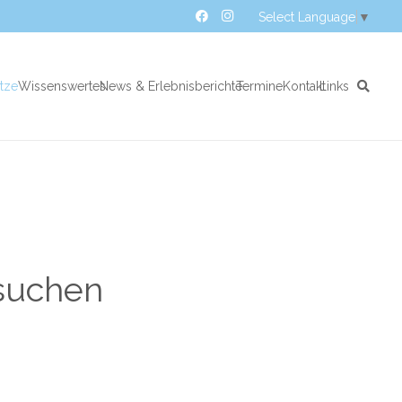
Select Language
▼
atze
Wissenswertes
News & Erlebnisberichte
Termine
Kontakt
Links
 suchen