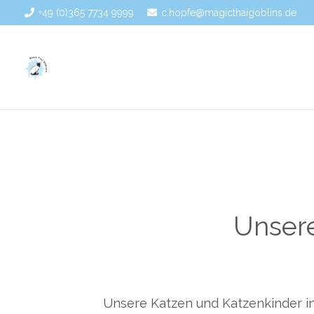
+49 (0)365 7734 9999
c.hopfe@magicthaigoblins.de
Unsere
Unsere Katzen und Katzenkinder i