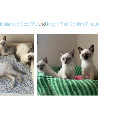
Niebiańskie Oczy*PL
und
Magic Thai Goblin’s Findus