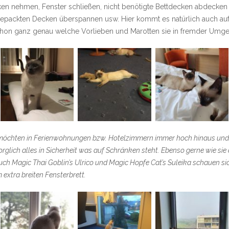
n nehmen, Fenster schließen, nicht benötigte Bettdecken abdecken 
epackten Decken überspannen usw. Hier kommt es natürlich auch auf 
schon ganz genau welche Vorlieben und Marotten sie in fremder Umg
 möchten in Ferienwohnungen bzw. Hotelzimmern immer hoch hinaus und 
glich alles in Sicherheit was auf Schränken steht. Ebenso gerne wie sie
uch Magic Thai Goblin’s Ulrico und Magic Hopfe Cat’s Suleika schauen 
 extra breiten Fensterbrett.