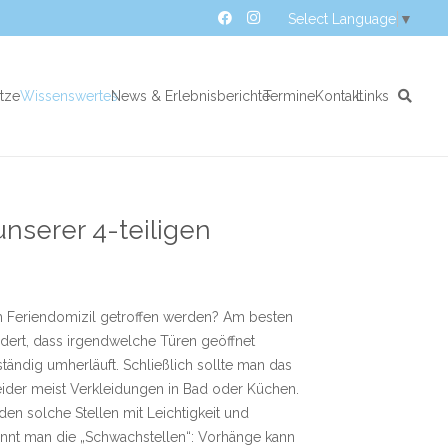
Select Language
▼
atze
Wissenswertes
News & Erlebnisberichte
Termine
Kontakt
Links
unserer 4-teiligen
m Feriendomizil getroffen werden? Am besten
ndert, dass irgendwelche Türen geöffnet
ändig umherläuft. Schließlich sollte man das
ider meist Verkleidungen in Bad oder Küchen.
den solche Stellen mit Leichtigkeit und
kennt man die „Schwachstellen“: Vorhänge kann