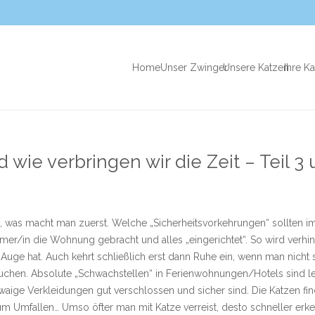
Home
Unser Zwinger
Unsere Katzen
Ihre K
wie verbringen wir die Zeit – Teil 3 
 was macht man zuerst. Welche „Sicherheitsvorkehrungen“ sollten i
mer/in die Wohnung gebracht und alles „eingerichtet“. So wird verhi
e hat. Auch kehrt schließlich erst dann Ruhe ein, wenn man nicht st
uchen. Absolute „Schwachstellen“ in Ferienwohnungen/Hotels sind le
twaige Verkleidungen gut verschlossen und sicher sind. Die Katzen fin
zum Umfallen… Umso öfter man mit Katze verreist, desto schneller er