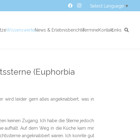
Select Language
▼
atze
Wissenswertes
News & Erlebnisberichte
Termine
Kontakt
Links
tssterne (Euphorbia
r wird leider gern alles angeknabbert, was in
tzen keinen Zugang. Ich habe die Sterne jedoch
che aufhält. Auf dem Weg in die Küche kam mir
achtssterne angeknabbert waren. Ich konnte gut