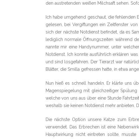
den austretenden weißen Milchsaft sehen. Sofo
Ich habe umgehend geschaut, die fehlenden E
gelesen, bei Vergiftungen ein Zeitfenster v
sich der nächste Notdienst befindet, da es Sa
lediglich normale Öffnungszeiten während der 
nannte mir eine Handynummer, unter welcher
Notdienst. Ich konnte ausführlich erklären w
und sind losgefahren. Der Tierarzt war natürl
Blätter, die Smilla gefressen hatte, in etwa an
Nun hieß es schnell handeln. Er klärte uns üb
Magenspiegelung mit gleichzeitiger Spülung un
welche von uns aus über eine Stunde Fahrtzeit 
weshalb sie keinen Notdienst mehr anbieten. D
Die nächste Option unsere Katze zum Erbrec
verwendet. Das Erbrechen ist eine Nebenwir
Hauptwirkung nicht eintreten sollte, muss