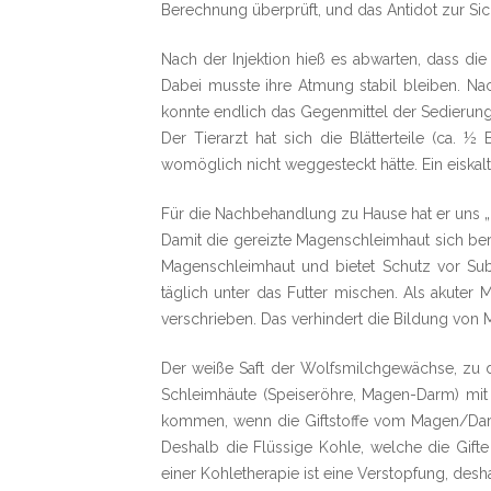
Berechnung überprüft, und das Antidot zur Sic
Nach der Injektion hieß es abwarten, dass die
Dabei musste ihre Atmung stabil bleiben. Na
konnte endlich das Gegenmittel der Sedierung 
Der Tierarzt hat sich die Blätterteile (ca.
womöglich nicht weggesteckt hätte. Ein eiska
Für die Nachbehandlung zu Hause hat er uns „C
Damit die gereizte Magenschleimhaut sich beru
Magenschleimhaut und bietet Schutz vor Sub
täglich unter das Futter mischen. Als akute
verschrieben. Das verhindert die Bildung von
Der weiße Saft der Wolfsmilchgewächse, zu 
Schleimhäute (Speiseröhre, Magen-Darm) mit
kommen, wenn die Giftstoffe vom Magen/Dar
Deshalb die Flüssige Kohle, welche die Gift
einer Kohletherapie ist eine Verstopfung, des