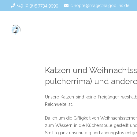
+49 (0)365 7734 9999
c.hopfe@magicthaigoblins.de
Katzen und Weihnachtsst
pulcherrima) und andere
Unsere Katzen sind keine Freigänger, weshalb
Reichweite ist.
Da ich um die Giftigkeit von Weihnachtssterne
zum Wässern in die Küchenspüle gestellt und 
Smilla ganz unschuldig und ahnungslos entgege