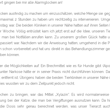
rt gingen bei mir alle Alarmglocken an!
cken ausfindig zu machen um einzuschätzen, welche Menge sie gege
on maximal 2 Stunden zu haben um rechtzeitig zu intervenieren. Umg
mstag war. Die beiden Kliniken in unserer Nähe hatten auf ihren Seite
Woche. Völlig entrüstet kam ich jetzt erst auf die Idee, unseren Ti
 man bei Notfällen anrufen kann. Zu unserem großen Glück hatte 
as passiert war. Nachdem wir die Anweisung hatten, umgehend in die 
ich schon vorbereitet und hat uns direkt in das Behandlungszimmer ge
geben können.
er die Möglichkeiten auf: Ein Brechmittel wie es für Hunde gibt (Apom
ter Narkose hätte er in seiner Praxis nicht durchführen können. Dafü
entfernt ist. Übrigens haben die beiden Tierkliniken in unserer Nähe 
ies wussten wir zu dem Zeitpunkt jedoch nicht.
hen zu bringen, war das Mittel „Xylazin“. Es wird normalerweise
kung bei der Katze, die man bei Vergiftungen ausnutzen kann. Da 
te die Dosis sehr genau berechnet werden, was unser Tierarzt au