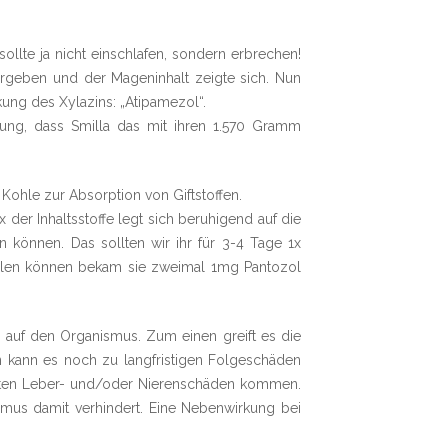
ollte ja nicht einschlafen, sondern erbrechen!
ergeben und der Mageninhalt zeigte sich. Nun
ung des Xylazins: „Atipamezol“.
nung, dass Smilla das mit ihren 1.570 Gramm
Kohle zur Absorption von Giftstoffen.
der Inhaltsstoffe legt sich beruhigend auf die
können. Das sollten wir ihr für 3-4 Tage 1x
eilen können bekam sie zweimal 1mg Pantozol
auf den Organismus. Zum einen greift es die
 kann es noch zu langfristigen Folgeschäden
ften Leber- und/oder Nierenschäden kommen.
mus damit verhindert. Eine Nebenwirkung bei