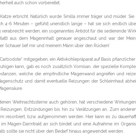
herheit auch schon vorbereitet.
 Katze erbricht. Natürlich wurde Smilla immer träger und müder. Sie s
ch 4-6 Minuten – gefühlt unendlich lange – hat sie sich endlich üb
verabreicht werden, ein sogenanntes Antidot für die sedierende Wirk
 ½ Blatt) aus dem Mageninhalt genauer angeschaut und war der Mei
lter Schauer lief mir und meinem Mann über den Rücken!
arbodote“ mitgegeben, ein Aktivkohlepräparat auf Basis pflanzlicher 
higen kann, gab es noch zusätzlich Vomisan, der spezielle Komplex 
stanzen, welche die empfindliche Magenwand angreifen und reizen 
r Magenschutz und damit eventuelle Reizungen der Schleimhaut abh
 Magensäure.
denen Weihnachtssterne auch gehören, hat verschiedene Wirkungen 
 Reizungen, Entzündungen bis hin zu Verätzungen an. Zum anderen
m resorbiert, bzw. aufgenommen werden. Hier kann es zu dauerha
e im Magen-Darmtrakt an sich bindet und eine Aufnahme im Organis
halb sollte sie nicht über den Bedarf hinaus angewendet werden.