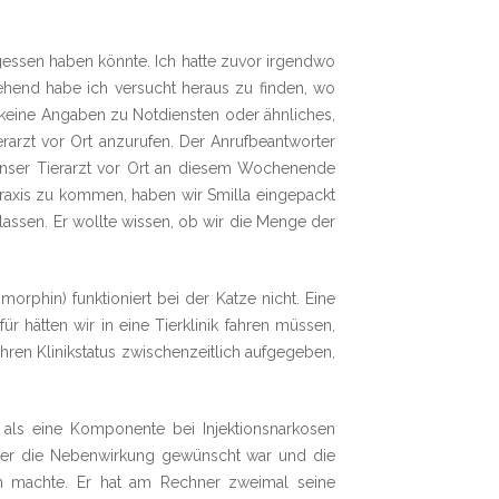
ssen haben könnte. Ich hatte zuvor irgendwo
ehend habe ich versucht heraus zu finden, wo
n keine Angaben zu Notdiensten oder ähnliches,
erarzt vor Ort anzurufen. Der Anrufbeantworter
unser Tierarzt vor Ort an diesem Wochenende
Praxis zu kommen, haben wir Smilla eingepackt
lassen. Er wollte wissen, ob wir die Menge der
orphin) funktioniert bei der Katze nicht. Eine
r hätten wir in eine Tierklinik fahren müssen,
ihren Klinikstatus zwischenzeitlich aufgegeben,
 als eine Komponente bei Injektionsnarkosen
hier die Nebenwirkung gewünscht war und die
ch machte. Er hat am Rechner zweimal seine