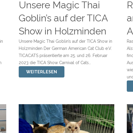
Unsere Magic Thai
R
Goblin’s auf der TICA
a
Show in Holzminden
A
in
Unsere Magic Thai Goblin’s auf der TICA Show in
Ras
Holzminden Der German American Cat Club e.V.
Als
TICACATS präsentierte am 25. und 26. Februar
fin
n
2023 die TICA Show Carnival of Cats…
Aus
wie
WEITERLESEN
und