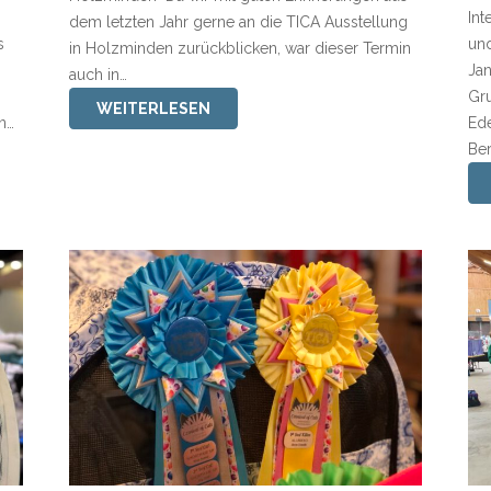
Int
dem letzten Jahr gerne an die TICA Ausstellung
s
und
in Holzminden zurückblicken, war dieser Termin
Jan
auch in…
Gru
WEITERLESEN
n…
Ed
Ber