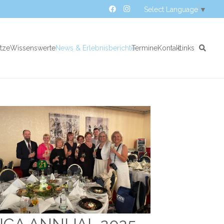
Select Language
▼
atze
Wissenswertes
News & Erlebnisberichte
Termine
Kontakt
Links