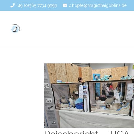
+49 (0)365 7734 9999
c.hopfe@magicthaigoblins.de