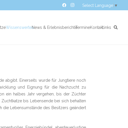
Select Language
▼
atze
Wissenswertes
News & Erlebnisberichte
Termine
Kontakt
Links
e abgibt. Einerseits wurde für Jungtiere noch
ntwicklung und Eignung für die Nachzucht zu
hon ein halbes Jahr vergehen, bis der Züchter
de Zuchtkatze bis Lebensende bei sich behalten
ich die Lebensumstände des Besitzers geändert
amentvolles Energiebündel, abenteuerlustige