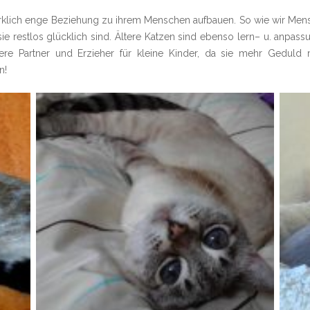
 wirklich enge Beziehung zu ihrem Menschen aufbauen. So wie wir M
e restlos glücklich sind. Ältere Katzen sind ebenso lern– u. anpassu
ssere Partner und Erzieher für kleine Kinder, da sie mehr Geduld
n!