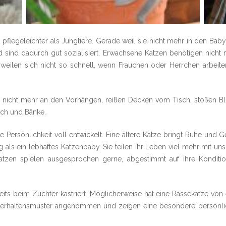
pflegeleichter als Jungtiere. Gerade weil sie nicht mehr in den Baby
 sind dadurch gut sozialisiert. Erwachsene Katzen benötigen nicht 
ilen sich nicht so schnell, wenn Frauchen oder Herrchen arbeiten
 nicht mehr an den Vorhängen, reißen Decken vom Tisch, stoßen Bl
ch und Bänke.
 Persönlichkeit voll entwickelt. Eine ältere Katze bringt Ruhe und Ge
als ein lebhaftes Katzenbaby. Sie teilen ihr Leben viel mehr mit un
tzen spielen ausgesprochen gerne, abgestimmt auf ihre Konditio
its beim Züchter kastriert. Möglicherweise hat eine Rassekatze von
erhaltensmuster angenommen und zeigen eine besondere persönliche