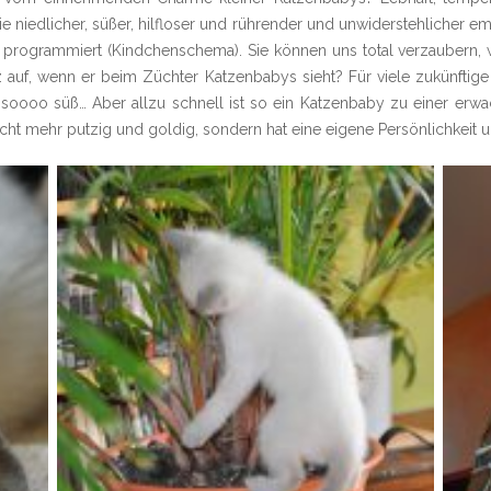
niedlicher, süßer, hilfloser und rührender und unwiderstehlicher 
uf programmiert (Kindchenschema). Sie können uns total verzaubern,
auf, wenn er beim Züchter Katzenbabys sieht? Für viele zukünftige 
eil soooo süß… Aber allzu schnell ist so ein Katzenbaby zu einer e
nicht mehr putzig und goldig, sondern hat eine eigene Persönlichkeit 