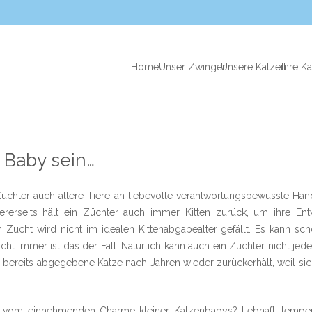
Home
Unser Zwinger
Unsere Katzen
Ihre K
 Baby sein…
üchter auch ältere Tiere an liebevolle verantwortungsbewusste Händ
ererseits hält ein Züchter auch immer Kitten zurück, um ihre E
Zucht wird nicht im idealen Kittenabgabealter gefällt. Es kann sc
icht immer ist das der Fall. Natürlich kann auch ein Züchter nicht je
 bereits abgegebene Katze nach Jahren wieder zurückerhält, weil s
en vom einnehmenden Charme kleiner Katzenbabys? Lebhaft, temper