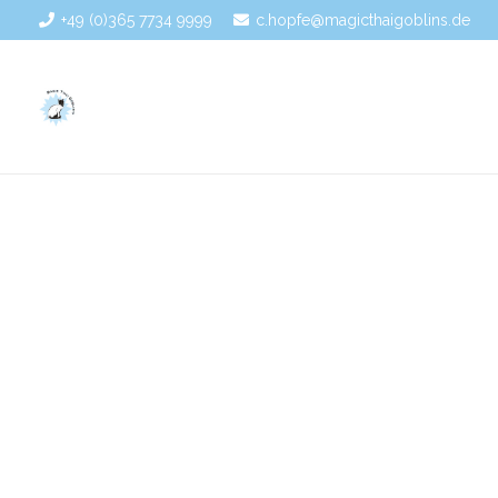
+49 (0)365 7734 9999
c.hopfe@magicthaigoblins.de