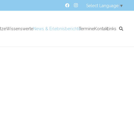
Select Language
▼
atze
Wissenswertes
News & Erlebnisberichte
Termine
Kontakt
Links