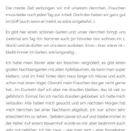
Die meiste Zeit verbringen wir mit unserem Herrchen, Frauchen
muss leider noch jeden Tag zur Arbeit. Doch den haben wir ganz gut
im Griff (auch wenn er meint, es wäre umgekehrt…).
Es gibt hier einen schönen Garten und unser Herrchen bringt uns
zweimal am Tag (im Sommer auch 3x) hinunter (wir wohnen im 1.
Stock) und da dürfen wir uns dann austoben. Enzo – brav wie er ist –
bleibt immer im Garten, wie langweilig…
Ich habe mein Revier aber ein bisschen vergrößert, es gibt einen
großen Nachbarsgarten mit alten Apfelbäumen, da kann man super
klettern. Und im Feld hinter dem Haus fange ich Mäuse und auch
schon mal einen Vogel. Obwohl mein Frauchen das gar nicht gerne
hat… Im Dunkeln darf ich aber nie draußen bleiben, das ist viel zu
gefährlich. Einmal bin ich nachts draußen geblieben, ich hatte mich
verlaufen. Alle haben mich gesucht und am nächsten Morgen hat
mich Herrchen bei einer Nachbarin abgeholt. Ich war schon sehr
erleichtert ihn zu sehen… Seitdem passe ich auf und bleibe immer in
der Nähe. Auf einem Bauernhof würde es mir aber bestimmt auch
sehr gut gefallen. Ich bin zwar – wie man sagt – eine Rassekatze,