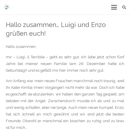
Hallo zusammen… Luigi und Enzo
grüßen euch!
Hallo zusammen,
mir – Luigi, il Terribile – geht es sehr gut. Ich lebe jetzt schon fünf
Jahre bei meiner neuen Familie (am 26. Dezember hatte ich
Geburtstag!) und es gefällt mir hier immer noch sehr gut.
Am Anfang war mein neues Frauchen manchmal noch traurig, weil
ihr Kater Kimba (mein Vorgänger) nicht mehr da war. Doch ich habe
es geschafft sie abzulenken, wir haben den ganzen Tag gespielt, am
liebsten mit der Angel. Zwischendurch musste ich ab und zu mal
und wenig schlafen, aber nie lange. Auch mein neuer Kumpel, Enzo,
hat sich schnell an mich gewöhnt und wir sind jetzt die besten
Freunde. Obwohl er manchmal ein bisschen zu ruhig und zu brav
ist für mich…