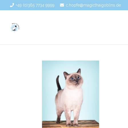
+49 (0)365 7734 9999
c.hopfe@magicthaigoblins.de