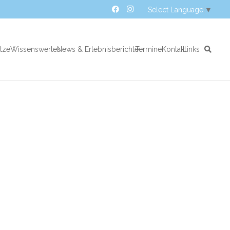
Select Language
▼
atze
Wissenswertes
News & Erlebnisberichte
Termine
Kontakt
Links