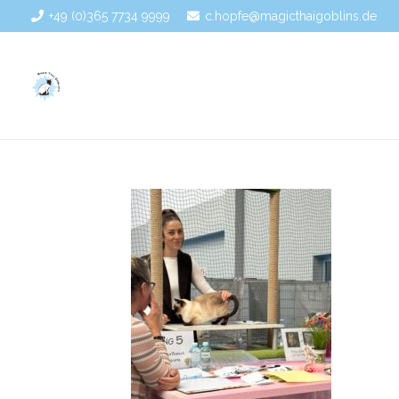
+49 (0)365 7734 9999
c.hopfe@magicthaigoblins.de