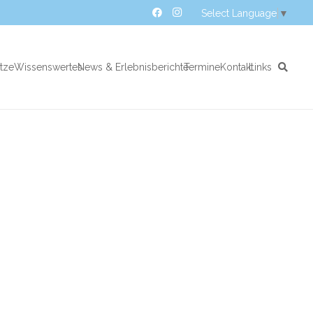
Select Language
▼
atze
Wissenswertes
News & Erlebnisberichte
Termine
Kontakt
Links