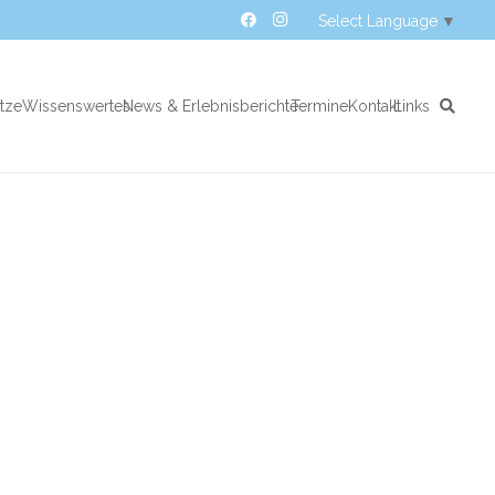
Select Language
▼
atze
Wissenswertes
News & Erlebnisberichte
Termine
Kontakt
Links