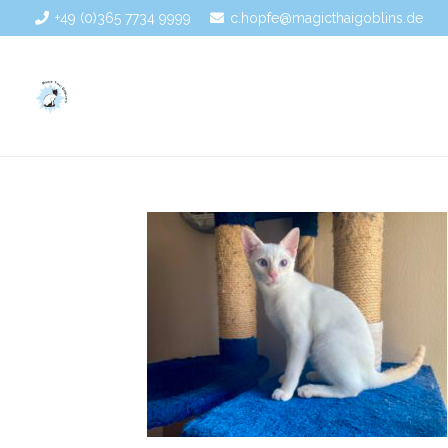
+49 (0)365 7734 9999
c.hopfe@magicthaigoblins.de