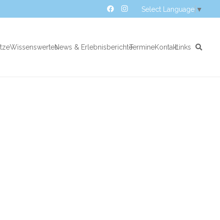
Select Language
▼
atze
Wissenswertes
News & Erlebnisberichte
Termine
Kontakt
Links