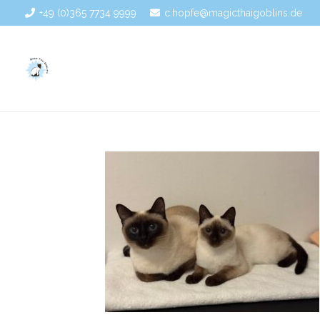
+49 (0)365 7734 9999
c.hopfe@magicthaigoblins.de