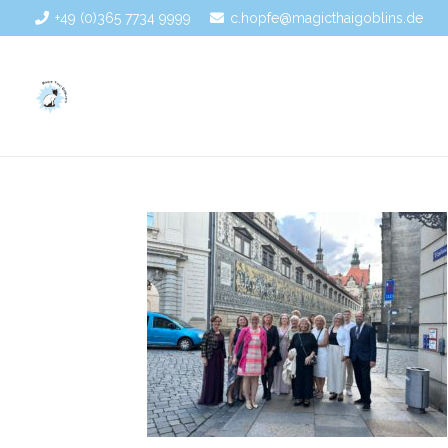
+49 (0)365 7734 9999
c.hopfe@magicthaigoblins.de