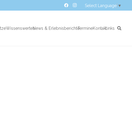
Select Language
▼
atze
Wissenswertes
News & Erlebnisberichte
Termine
Kontakt
Links