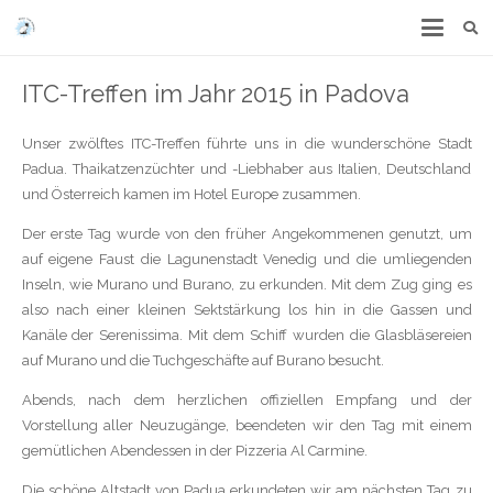
ITC-Treffen im Jahr 2015 in Padova
Unser zwölftes ITC-Treffen führte uns in die wunderschöne Stadt
Padua. Thaikatzenzüchter und -Liebhaber aus Italien, Deutschland
und Österreich kamen im Hotel Europe zusammen.
Der erste Tag wurde von den früher Angekommenen genutzt, um
auf eigene Faust die Lagunenstadt Venedig und die umliegenden
Inseln, wie Murano und Burano, zu erkunden. Mit dem Zug ging es
also nach einer kleinen Sektstärkung los hin in die Gassen und
Kanäle der Serenissima. Mit dem Schiff wurden die Glasbläsereien
auf Murano und die Tuchgeschäfte auf Burano besucht.
Abends, nach dem herzlichen offiziellen Empfang und der
Vorstellung aller Neuzugänge, beendeten wir den Tag mit einem
gemütlichen Abendessen in der Pizzeria Al Carmine.
Die schöne Altstadt von Padua erkundeten wir am nächsten Tag zu