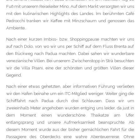
Fuß mit unserem Reiseleiter Mino. Auf dem Markt versorgten wir uns
mit den kulinarischen Highlights des Landes. Im berühmten Café
Pedrocchi tranken wir Kaffee mit Minzschaum und genossen das
Ambiente.
Nach einer kurzen Imbiss- bzw. Shoppingpause machten wir uns
auf nach Dolo, von wo wir uns per Schiff auf dem Fluss Brenta auf
den Rückweg nach Padua machten. Dabei sahen wir wunderbare
venezianische Villen. Bei unserem Zwischenstopp in Strà besuchten
wir die Villa Pisani, eine der schönsten und größten Villen dieser
Gegend.
Nach einer etwas gehetzten, aber informativen Führung verließen
wir den Hafen beinahe um ein ITC-Mitglied weniger. Weiter ging die
Schifffahrt nach Padua durch drei Schleusen. Dass wir um
zweieinhalb Meter angehoben wurden entging uns leider, da just in
dem Moment einen wunderschöne Thaikatze am Ufer
entlangsprang und unsere Aufmerksamkeit beanspruchte. Ab
diesem Moment wurde aus der bisher gemächlichen Fahrt für die
Passagiere des Oberdecks eine wahre Abenteuerreise. Ohne