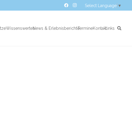
Select Language
▼
atze
Wissenswertes
News & Erlebnisberichte
Termine
Kontakt
Links