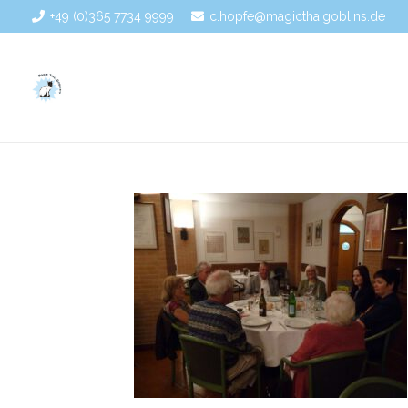
+49 (0)365 7734 9999
c.hopfe@magicthaigoblins.de