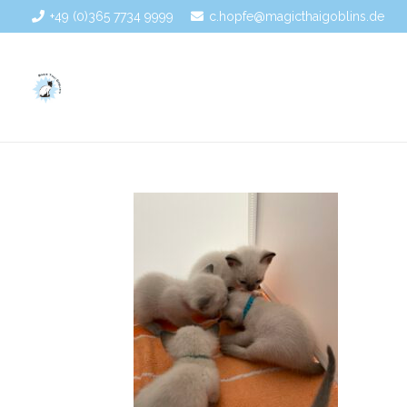
+49 (0)365 7734 9999
c.hopfe@magicthaigoblins.de