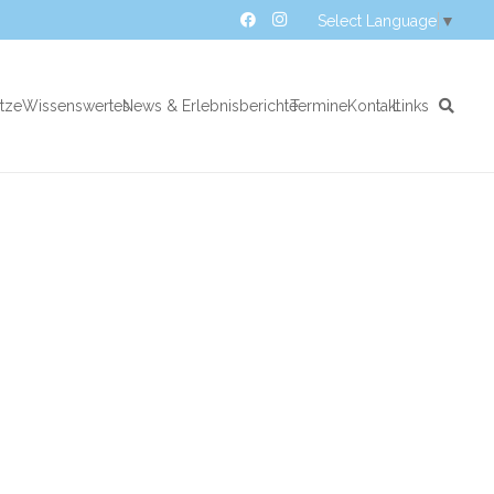
Select Language
▼
atze
Wissenswertes
News & Erlebnisberichte
Termine
Kontakt
Links