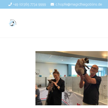
+49 (0)365 7734 9999
c.hopfe@magicthaigoblins.de