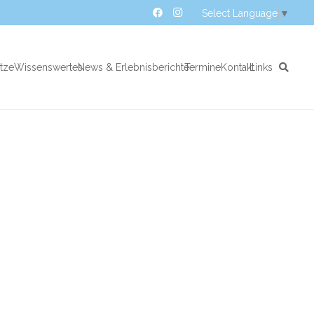
Select Language
▼
atze
Wissenswertes
News & Erlebnisberichte
Termine
Kontakt
Links