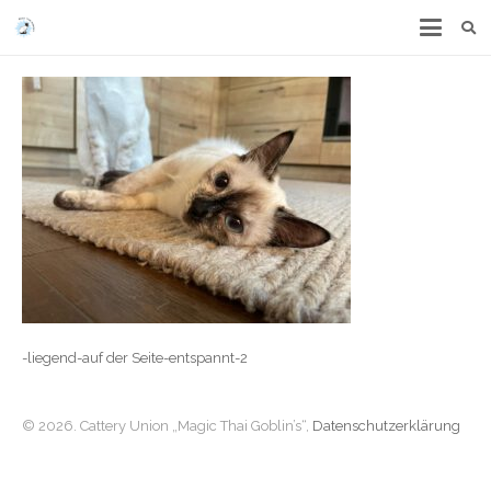
-liegend-auf der Seite-entspannt-2
© 2026. Cattery Union „Magic Thai Goblin’s“,
Datenschutzerklärung