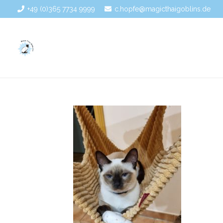
+49 (0)365 7734 9999
c.hopfe@magicthaigoblins.de