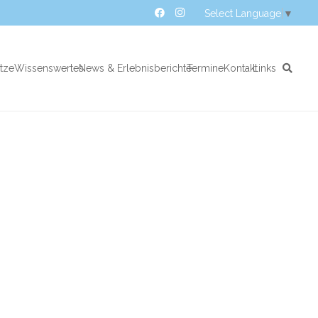
Select Language
▼
atze
Wissenswertes
News & Erlebnisberichte
Termine
Kontakt
Links