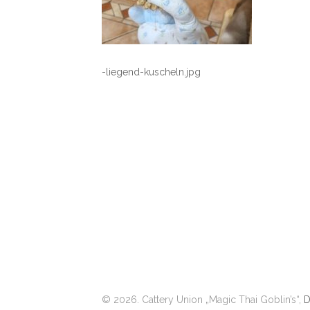
-liegend-kuscheln.jpg
© 2026. Cattery Union „Magic Thai Goblin’s“,
D