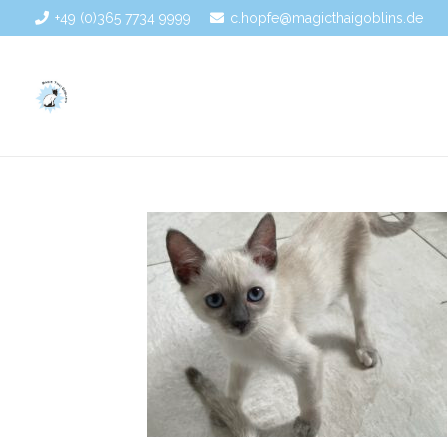
+49 (0)365 7734 9999
c.hopfe@magicthaigoblins.de