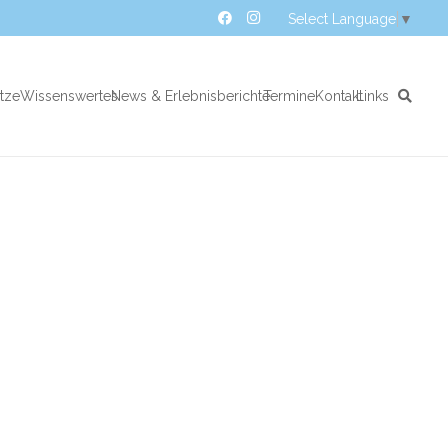
Select Language
▼
atze
Wissenswertes
News & Erlebnisberichte
Termine
Kontakt
Links