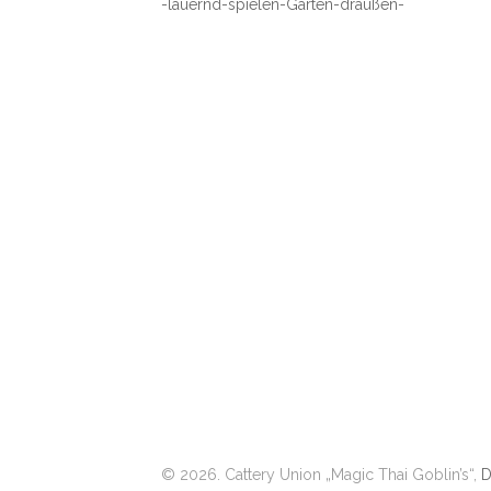
-lauernd-spielen-Garten-draußen-
© 2026. Cattery Union „Magic Thai Goblin’s“,
D