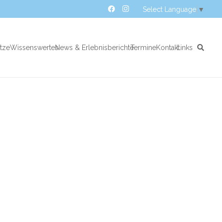
Select Language
▼
atze
Wissenswertes
News & Erlebnisberichte
Termine
Kontakt
Links