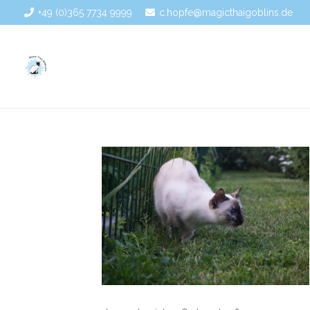
+49 (0)365 7734 9999
c.hopfe@magicthaigoblins.de