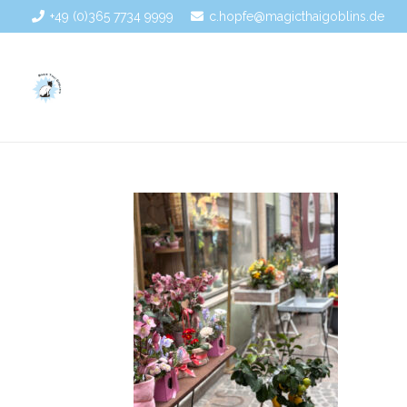
+49 (0)365 7734 9999
c.hopfe@magicthaigoblins.de