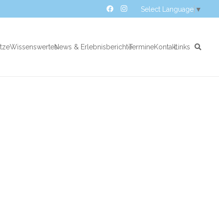
Select Language
▼
atze
Wissenswertes
News & Erlebnisberichte
Termine
Kontakt
Links