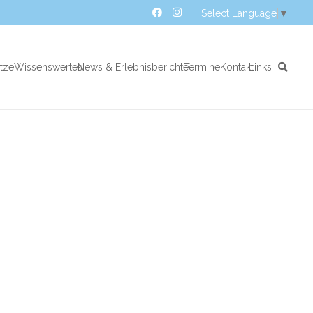
Select Language
▼
atze
Wissenswertes
News & Erlebnisberichte
Termine
Kontakt
Links