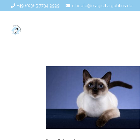
+49 (0)365 7734 9999
c.hopfe@magicthaigoblins.de