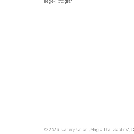
liege-Fotograf
© 2026. Cattery Union „Magic Thai Goblin’s“,
D